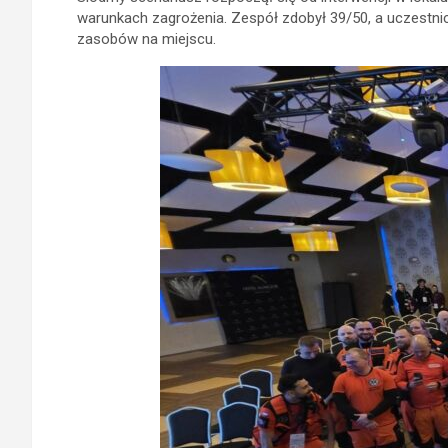
warunkach zagrożenia. Zespół zdobył 39/50, a uczestni
zasobów na miejscu.