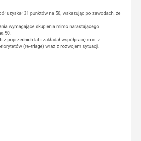
spół uzyskał 31 punktów na 50, wskazując po zawodach, że
dania wymagające skupienia mimo narastającego
a 50.
z poprzednich lat i zakładał współpracę m.in. z
iorytetów (re-triage) wraz z rozwojem sytuacji.