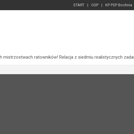
START
OSP
KP PSP Bochnia
 mistrzostwach ratowników! Relacja z siedmiu realistycznych zada