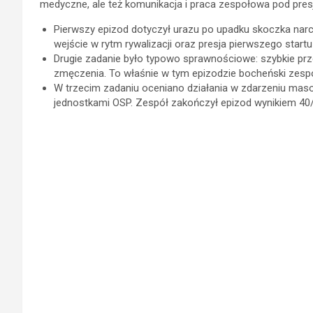
medyczne, ale też komunikacja i praca zespołowa pod pres
Pierwszy epizod dotyczył urazu po upadku skoczka narc
wejście w rytm rywalizacji oraz presja pierwszego startu
Drugie zadanie było typowo sprawnościowe: szybkie pr
zmęczenia. To właśnie w tym epizodzie bocheński zespó
W trzecim zadaniu oceniano działania w zdarzeniu masow
jednostkami OSP. Zespół zakończył epizod wynikiem 40/5