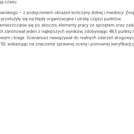
ją czasu.
iarskiego – z podejrzeniem obrażeń kończyny dolnej i miednicy. Ze
 przełożyły się na błędy organizacyjne i utratę części punktów.
zemieszczanie się po skoczni, elementy pracy ze sprzętem oraz za
ł zanotował jeden z najlepszych wyników, zdobywając 48,5 punktu n
ym i triage. Scenariusz nawiązywał do realnych zdarzeń drogowych 
0, wskazując na znaczenie sprawnej oceny i ponownej weryfikacji pr