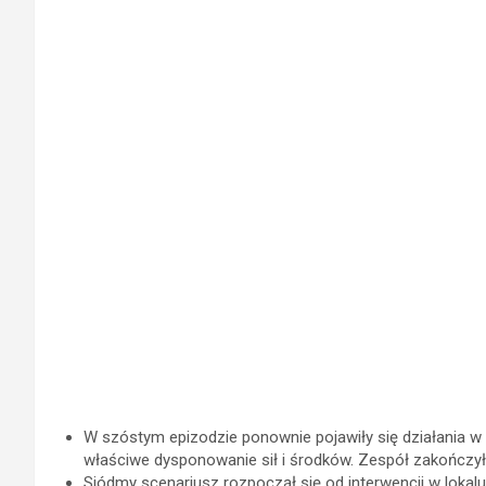
W szóstym epizodzie ponownie pojawiły się działania w
właściwe dysponowanie sił i środków. Zespół zakończył
Siódmy scenariusz rozpoczął się od interwencji w loka