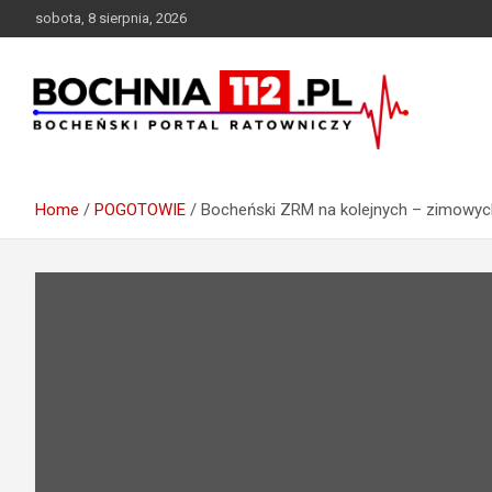
S
sobota, 8 sierpnia, 2026
k
i
p
t
o
c
Bocheński Portal Ratowniczy
BOCHNIA112.pl
o
n
Home
POGOTOWIE
Bocheński ZRM na kolejnych – zimowych
t
e
n
t