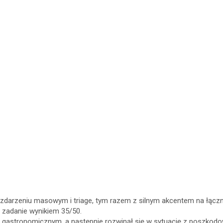
 zdarzeniu masowym i triage, tym razem z silnym akcentem na łącz
 zadanie wynikiem 35/50.
lu gastronomicznym, a następnie rozwinął się w sytuację z poszko