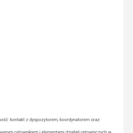
ność: kontakt z dyspozytorem, koordynatorem oraz
dowanym ratownikiem i elementami działań ratowniczych w