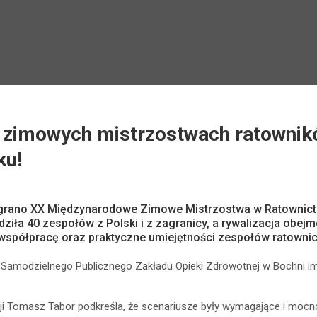
 zimowych mistrzostwach ratownikó
ku!
egrano XX Międzynarodowe Zimowe Mistrzostwa w Ratownict
ła 40 zespołów z Polski i z zagranicy, a rywalizacja obej
współpracę oraz praktyczne umiejętności zespołów ratown
amodzielnego Publicznego Zakładu Opieki Zdrowotnej w Bochni im. b
cji Tomasz Tabor podkreśla, że scenariusze były wymagające i mocno