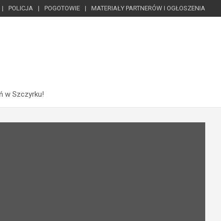
POLICJA
POGOTOWIE
MATERIAŁY PARTNERÓW I OGŁOSZENIA
ń w Szczyrku!