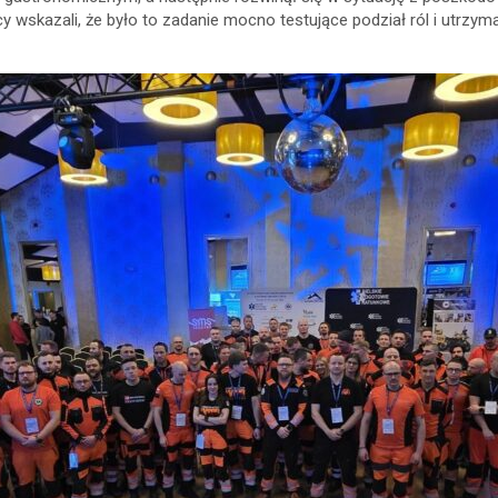
cy wskazali, że było to zadanie mocno testujące podział ról i utr