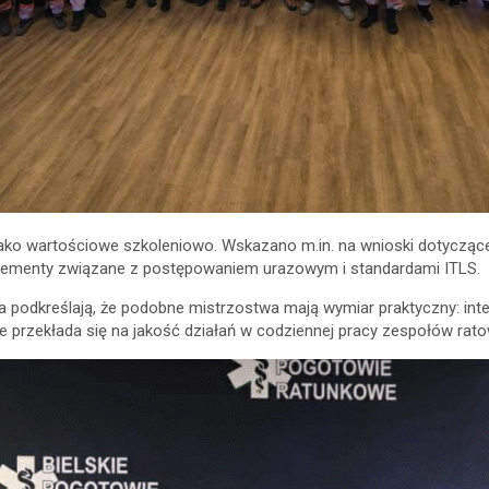
ko wartościowe szkoleniowo. Wskazano m.in. na wnioski dotyczące
y elementy związane z postępowaniem urazowym i standardami ITLS.
a podkreślają, że podobne mistrzostwa mają wymiar praktyczny: int
nie przekłada się na jakość działań w codziennej pracy zespołów r