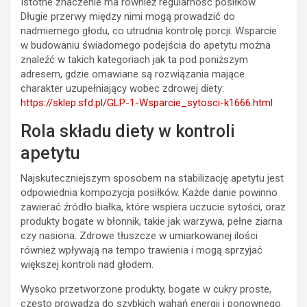
Istotne znaczenie ma również regularność posiłków.
Długie przerwy między nimi mogą prowadzić do
nadmiernego głodu, co utrudnia kontrolę porcji. Wsparcie
w budowaniu świadomego podejścia do apetytu można
znaleźć w takich kategoriach jak ta pod poniższym
adresem, gdzie omawiane są rozwiązania mające
charakter uzupełniający wobec zdrowej diety:
https://sklep.sfd.pl/GLP-1-Wsparcie_sytosci-k1666.html
Rola składu diety w kontroli
apetytu
Najskuteczniejszym sposobem na stabilizację apetytu jest
odpowiednia kompozycja posiłków. Każde danie powinno
zawierać źródło białka, które wspiera uczucie sytości, oraz
produkty bogate w błonnik, takie jak warzywa, pełne ziarna
czy nasiona. Zdrowe tłuszcze w umiarkowanej ilości
również wpływają na tempo trawienia i mogą sprzyjać
większej kontroli nad głodem.
Wysoko przetworzone produkty, bogate w cukry proste,
często prowadzą do szybkich wahań energii i ponownego