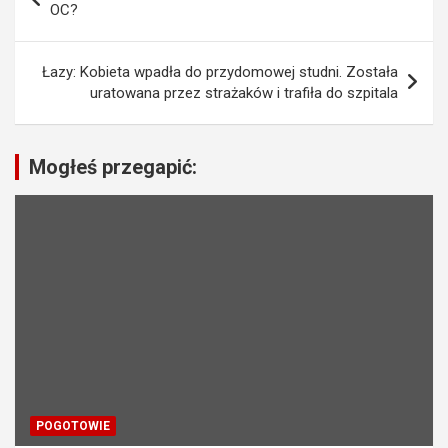
a
OC?
w
i
Łazy: Kobieta wpadła do przydomowej studni. Została
uratowana przez strażaków i trafiła do szpitala
g
a
c
Mogłeś przegapić:
j
a
w
p
i
s
u
POGOTOWIE