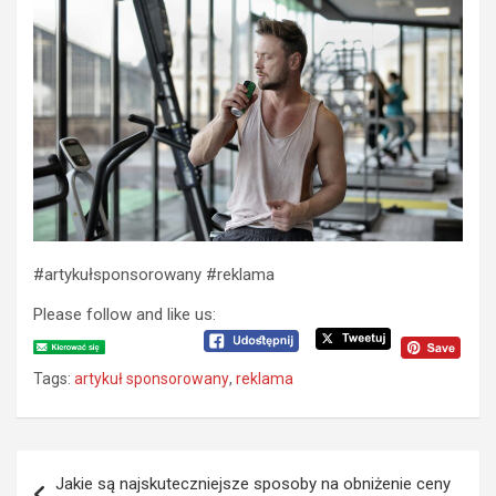
#artykułsponsorowany #reklama
Please follow and like us:
Tags:
artykuł sponsorowany
,
reklama
N
Jakie są najskuteczniejsze sposoby na obniżenie ceny