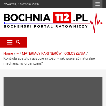
S
czwartek, 6 sierpnia, 2026
k
i
p
t
o
c
Bocheński Portal Ratowniczy
BOCHNIA112.pl
o
n
t
e
Home
~
MATERIAŁY PARTNERÓW I OGŁOSZENIA
n
Kontrola apetytu i uczucie sytości – jak wspierać naturalne
t
mechanizmy organizmu?