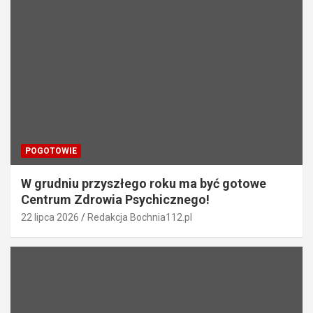
w
p
i
s
u
POGOTOWIE
W grudniu przyszłego roku ma być gotowe
Centrum Zdrowia Psychicznego!
22 lipca 2026
Redakcja Bochnia112.pl