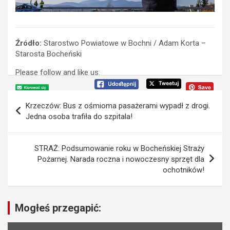
Źródło:
Starostwo Powiatowe w Bochni / Adam Korta –
Starosta Bocheński
Please follow and like us:
N
Krzeczów: Bus z ośmioma pasażerami wypadł z drogi.
a
Jedna osoba trafiła do szpitala!
w
i
STRAŻ: Podsumowanie roku w Bocheńskiej Straży
Pożarnej. Narada roczna i nowoczesny sprzęt dla
g
ochotników!
a
c
Mogłeś przegapić:
j
a