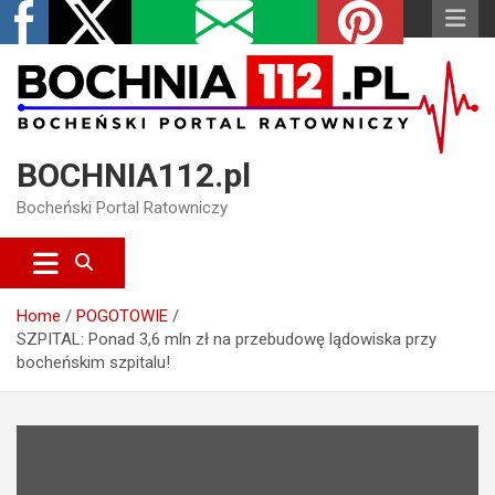
S
piątek, 7 sierpnia, 2026
k
i
p
t
o
c
BOCHNIA112.pl
o
n
Bocheński Portal Ratowniczy
t
e
n
t
Home
POGOTOWIE
SZPITAL: Ponad 3,6 mln zł na przebudowę lądowiska przy
bocheńskim szpitalu!