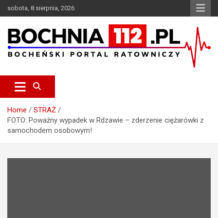
S
sobota, 8 sierpnia, 2026
k
i
p
t
o
c
Bocheński Portal Ratowniczy
BOCHNIA112.pl
o
n
t
e
Home
STRAŻ
n
FOTO: Poważny wypadek w Rdzawie – zderzenie ciężarówki z
t
samochodem osobowym!