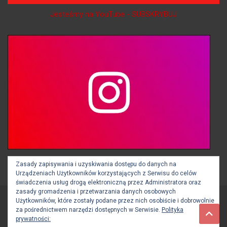
Jesteśmy na YouTube - SUBSKRYBUJ
Jesteśmy na Instagramie - OBSERWUJ
Zasady zapisywania i uzyskiwania dostępu do danych na
Urządzeniach Użytkowników korzystających z Serwisu do celów
świadczenia usług drogą elektroniczną przez Administratora oraz
zasady gromadzenia i przetwarzania danych osobowych
Użytkowników, które zostały podane przez nich osobiście i dobrowolnie
Copyright © 2026
BOCHNIA112.pl
za pośrednictwem narzędzi dostępnych w Serwisie.
Polityka
Theme by:
Theme Horse
Proudly Powered by:
WordPress
prywatności: