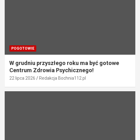
p
i
s
u
POGOTOWIE
W grudniu przyszłego roku ma być gotowe
Centrum Zdrowia Psychicznego!
22 lipca 2026
Redakcja Bochnia112.pl