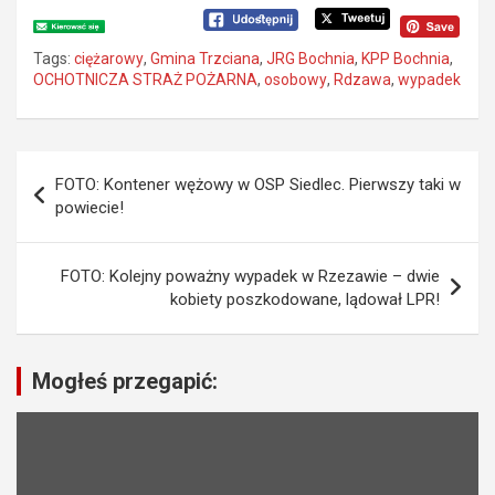
Tags:
ciężarowy
,
Gmina Trzciana
,
JRG Bochnia
,
KPP Bochnia
,
OCHOTNICZA STRAŻ POŻARNA
,
osobowy
,
Rdzawa
,
wypadek
N
FOTO: Kontener wężowy w OSP Siedlec. Pierwszy taki w
a
powiecie!
w
i
FOTO: Kolejny poważny wypadek w Rzezawie – dwie
kobiety poszkodowane, lądował LPR!
g
a
c
Mogłeś przegapić:
j
a
w