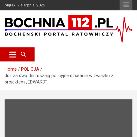
S
piątek, 7 sierpnia, 2026
k
i
p
t
o
c
Bocheński Portal Ratowniczy
BOCHNIA112.pl
o
n
t
e
Home
POLICJA
n
Już za dwa dni ruszają policyjne działania w związku z
t
projektem „EDWARD”