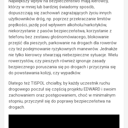
Największy wpływ na bezpieczeństwo mają kierowcy,
którzy w mniej lub bardziej świadomy sposób,
dopuszczają się zachowań zagrażających życiu innych
użytkowników dróg, np. poprzez przekraczanie limitów
prędkości, jazdę pod wpływem alkoholu/narkotyków,
niekorzystanie z pasów bezpieczeństwa, korzystanie z
telefonu bez zestawu głośnomówiacego, blokowanie
przejść dla pieszych, parkowanie na drogach dla rowerów
czy też podejmowanie ryzykownych manewrów. Jednakże
nie tylko kierowcy stwarzają niebezpieczne sytuacje. Wielu
rowerzystów, czy pieszych również ignoruje zasady
bezpiecznego poruszania się po drogach i przyczynia się
do powstawania kolizji, czy wypadków.
Dlatego też TISPOL chciałby, by każdy uczestnik ruchu
drogowego poczuł się częścią projektu EDWARD i swoim
zachowaniem oraz postępowaniem, choć w minimalnym
stopniu, przyczynił się do poprawy bezpieczeństwa na
drogach.