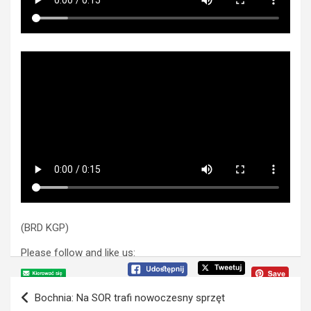
(BRD KGP)
Please follow and like us:
N
Bochnia: Na SOR trafi nowoczesny sprzęt
a