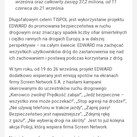
września oraz całkowity zasięg 37,2 miliona, od 11
czerwca do 21 września.
Długofalowym celem TISPOL jest wykorzystanie projektu
EDWARD do promowania bezpieczeństwa w ruchu
drogowym oraz znaczący spadek liczby ofiar śmiertelnych
i ciężko rannych na drogach Europy, a w dalszej
perspektywie – na całym świecie. EDWARD ma zachęcać
wszystkich użytkowników dróg do zastanowienia się nad
ich zachowaniem i postawą podczas korzystania z dróg.
W tym roku, od 19 do 26 września, projekt EDWARD
dodatkowo wspierany jest emisją spotów na ekranach
firmy Screen Network S.A. z hasłami kampanii
skierowanymi do uczestników ruchu drogowego:
„Kierowco zwolnij! Prędkość zabija!”, „Jedź bezpiecznie –
wszystko inne może poczekać!”, „Stop agresji na drodze!”,
„Nie używaj telefonu w trakcie jazdy”, „Zapnij pasy!
Bezpieczeństwo jest najważniejsze”, „Zdejmij rękę
z gazu!”, „Nie wybieraj drogi na skróty”. Jest to już kolejna
akcja Policji, którą wspiera firma Screen Network.