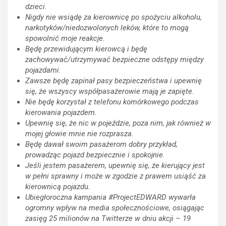
dzieci.
Nigdy nie wsiądę za kierownicę po spożyciu alkoholu,
narkotyków/niedozwolonych leków, które to mogą
spowolnić moje reakcje.
Będę przewidującym kierowcą i będę
zachowywać/utrzymywać bezpieczne odstępy między
pojazdami.
Zawsze będę zapinał pasy bezpieczeństwa i upewnię
się, że wszyscy współpasażerowie mają je zapięte.
Nie będę korzystał z telefonu komórkowego podczas
kierowania pojazdem.
Upewnię się, że nic w pojeździe, poza nim, jak również w
mojej głowie mnie nie rozprasza.
Będę dawał swoim pasażerom dobry przykład,
prowadząc pojazd bezpiecznie i spokojnie.
Jeśli jestem pasażerem, upewnię się, że kierujący jest
w pełni sprawny i może w zgodzie z prawem usiąść za
kierownicą pojazdu.
Ubiegłoroczna kampania #ProjectEDWARD wywarła
ogromny wpływ na media społecznościowe, osiągając
zasięg 25 milionów na Twitterze w dniu akcji – 19