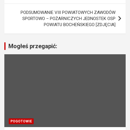
w
PODSUMOWANIE VIII POWIATOWYCH ZAWODÓW
i
SPORTOWO – POŻARNICZYCH JEDNOSTEK OSP
POWIATU BOCHEŃSKIEGO [ZDJĘCIA]
g
a
c
Mogłeś przegapić:
j
a
w
p
i
s
u
POGOTOWIE