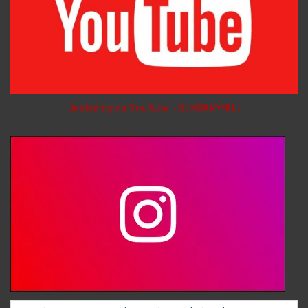
Jesteśmy na YouTube - SUBSKRYBUJ
Jesteśmy na Instagramie - OBSERWUJ