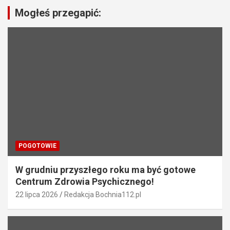
a
Mogłeś przegapić:
c
j
a
w
p
i
s
u
POGOTOWIE
W grudniu przyszłego roku ma być gotowe
Centrum Zdrowia Psychicznego!
22 lipca 2026
Redakcja Bochnia112.pl