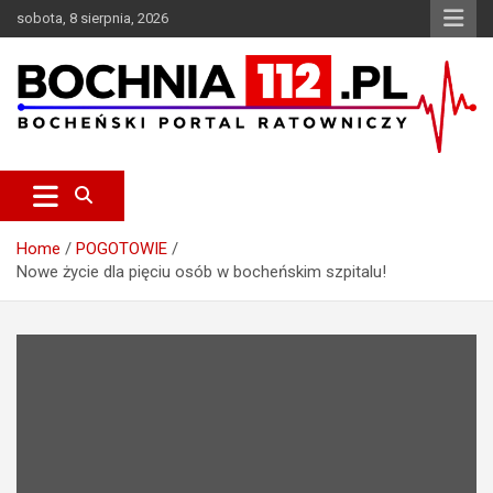
S
sobota, 8 sierpnia, 2026
k
i
p
t
o
c
Bocheński Portal Ratowniczy
BOCHNIA112.pl
o
n
t
e
Home
POGOTOWIE
n
Nowe życie dla pięciu osób w bocheńskim szpitalu!
t