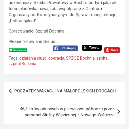
uczestniczył Szpital Powiatowy w Bochni, po tym jak, rok
temu placówka nawiązała współpracę z Centrum
Organizacyjno-Koordynacyjnym do Spraw Transplantacji
„Poltransplant”.
Opracowanie: Szpital Bochnia
Please follow and like us:
Tags:
działania służb
,
operacja
,
SPZOZ Bochnia
,
szpital
,
szpital Bochnia
N
POCZĄTEK WAKACJI NA MAŁOPOLSKICH DROGACH
a
w
46,8 litrów oddanych w pierwszym półroczu przez
i
personel Służby Więziennej z Nowego Wiśnicza
g