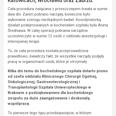
Katowicach, Wrocławiu oraz Zabrzu.
Cała procedura związana z przeszczepem trwała w sumie
dwa dni. Zanim pobrano narządy, konieczne było
wykonanie szeregu niezbędnych badań. Koordynatorką
działań podejmowanych w bocheńskim szpitalu była Aneta
Średniawa. W całej operacji pobrania narządów
uczestniczyło w sumie 12 osób z oddziału anestezjologii i
intensywnej terapii.
To, że cała procedura została przeprowadzona
prawidłowo, świadczy fakt, że wszystkie narządy podjęły
pracę w organizmach osób, które je otrzymały.
Kilka dni temu do bocheńskiego szpitala dotarło pismo
od szefa oddziału Klinicznego Chirurgii Ogólnej,
Onkologicznej, Gastroenterologicznej i
Transplantologii Szpitala Uniwersyteckiego w
Krakowie z podziękowaniem dla bocheńskiego
zespołu za duże zaangażowanie i doskonałą
współpracę.
To pierwsze tego typu przedsięwzięcie, w którym