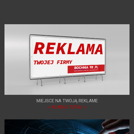
MIEJSCE NA TWOJĄ REKLAME
-> KLIKNIJ TUTAJ <-