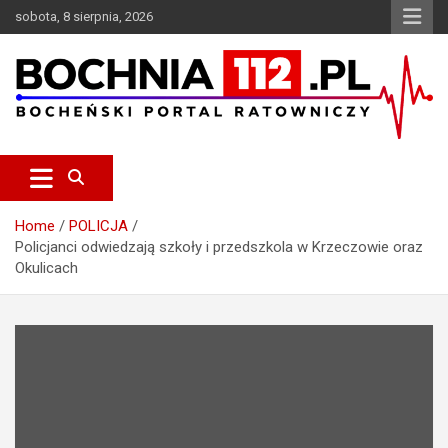
S
sobota, 8 sierpnia, 2026
k
i
p
t
o
c
Bocheński Portal Ratowniczy
BOCHNIA112.pl
o
n
t
e
Home
POLICJA
n
Policjanci odwiedzają szkoły i przedszkola w Krzeczowie oraz
t
Okulicach