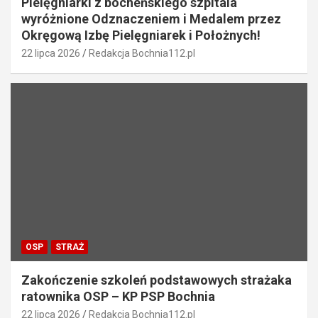
Pielęgniarki z bocheńskiego szpitala
wyróżnione Odznaczeniem i Medalem przez
Okręgową Izbę Pielęgniarek i Położnych!
22 lipca 2026
Redakcja Bochnia112.pl
OSP
STRAŻ
Zakończenie szkoleń podstawowych strażaka
ratownika OSP – KP PSP Bochnia
22 lipca 2026
Redakcja Bochnia112.pl