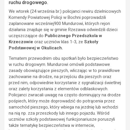
ruchu drogowego.
We wtorek (24 września br.) policjanci rewiru dzielnicowych
Komendy Powiatowej Policji w Bochni poprowadzili
zaplanowane wcześniej900 Mundurowi, których rejon
działania znajduje się w gminie Rzezawa odwiedzili dzieci
uczęszczające do
Publicznego Przedszkola w
Krzeczowie
oraz uczniów klas 1-3, ze
Szkoły
Podstawowej w Okulicach.
Tematem przewodnim obu spotkań było bezpieczeństwo
w ruchu drogowym. Mundurowi omówili podstawowe
zasady obowiązujące pieszych, wliczając w to prawidłowe
zachowanie na drodze, na przejściu dla pieszych oraz
przed nim, odpowiednie korzystanie z sygnalizacji świetlnej
oraz zalety korzystania z elementów odblaskowych.
Policjanci zwracali uwagę na często dominujący na drodze
pośpiech, który może doprowadzić do potrącenia przez
samochód pieszego, który wbiega na jezdnię lub wchodzi
na nią np. zza przeszkody lub innego pojazdu. Wśród
uczniów szkoły podstawowej funkcjonariusze poruszyli
także tematykę bezpieczeństwa w internecie,