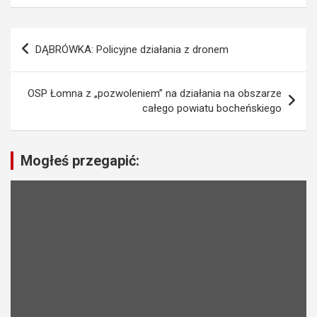
N
DĄBRÓWKA: Policyjne działania z dronem
a
w
OSP Łomna z „pozwoleniem” na działania na obszarze
i
całego powiatu bocheńskiego
g
a
Mogłeś przegapić:
c
j
a
w
p
i
s