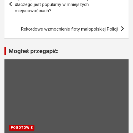
a
dlaczego jest popularny w mniejszych
miejscowościach?
w
i
Rekordowe wzmocnienie floty małopolskiej Policji
g
a
c
Mogłeś przegapić:
j
a
w
p
i
s
u
POGOTOWIE