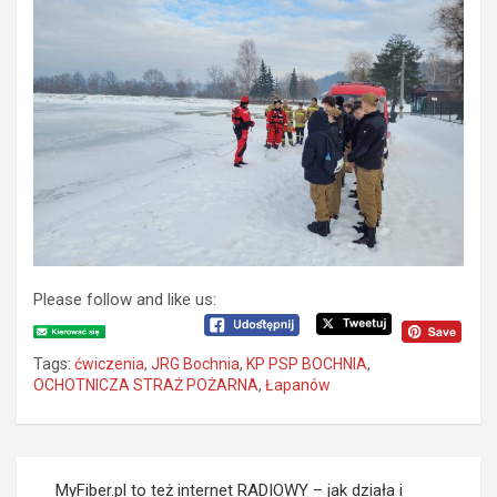
Please follow and like us:
Tags:
ćwiczenia
,
JRG Bochnia
,
KP PSP BOCHNIA
,
OCHOTNICZA STRAŻ POŻARNA
,
Łapanów
N
MyFiber.pl to też internet RADIOWY – jak działa i