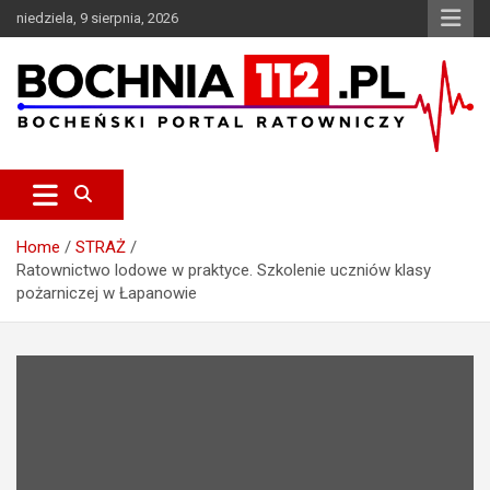
S
niedziela, 9 sierpnia, 2026
k
i
p
t
o
c
Bocheński Portal Ratowniczy
BOCHNIA112.pl
o
n
t
e
Home
STRAŻ
n
Ratownictwo lodowe w praktyce. Szkolenie uczniów klasy
t
pożarniczej w Łapanowie