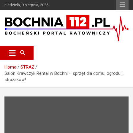
S
niedziela, 9 sierpnia, 2026
k
i
p
t
o
c
Bocheński Portal Ratowniczy
BOCHNIA112.pl
o
n
t
e
Home
STRAŻ
n
Salon Krawczyk Rental w Bochni – sprzęt dla domu, ogrodu i..
t
strażaków!