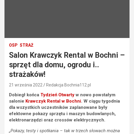
OSP
STRAŻ
Salon Krawczyk Rental w Bochni –
sprzęt dla domu, ogrodu i..
strażaków!
21 września 2022
Redakcja Bochnia112.pl
Dobiegł końca
Tydzień Otwarty
w nowo powstałym
salonie
Krawczyk Rental w Bochni
. W ciągu tygodnia
dla wszystkich uczestników zaplanowane były
efektowne pokazy sprzętu i maszyn budowlanych,
elektronarzędzi oraz crossów elektrycznych.
„Pokazy, testy i spotkania – tak w trzech słowach można