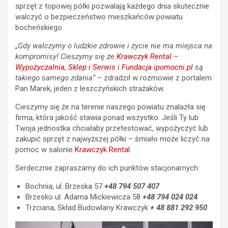
sprzęt z topowej półki pozwalają każdego dnia skutecznie
walczyć o bezpieczeństwo mieszkańców powiatu
bocheńskiego.
„Gdy walczymy o ludzkie zdrowie i życie nie ma miejsca na
kompromisy! Cieszymy się że
Krawczyk Rental –
Wypożyczalnia, Sklep i Serwis
i
Fundacja ipomocni.pl
są
takiego samego zdania”
– zdradził w rozmowie z portalem
Pan Marek, jeden z leszczyńskich strażaków.
Cieszymy się że na terenie naszego powiatu znalazła się
firma, która jakość stawia ponad wszystko. Jeśli Ty lub
Twoja jednostka chciałaby przetestować, wypożyczyć lub
zakupić sprzęt z najwyższej półki – śmiało może liczyć na
pomoc w salonie
Krawczyk Rental.
Serdecznie zapraszamy do ich punktów stacjonarnych:
Bochnia, ul. Brzeska 57
+48 794 507 407
Brzesko ul. Adama Mickiewicza 58
+48 794 024 024
Trzciana, Skład Budowlany Krawczyk
+ 48 881 292 950