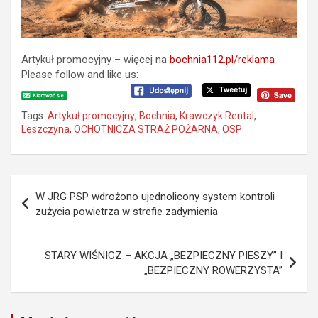
Artykuł promocyjny – więcej na
bochnia112.pl/reklama
Please follow and like us:
Tags:
Artykuł promocyjny
,
Bochnia
,
Krawczyk Rental
,
Leszczyna
,
OCHOTNICZA STRAŻ POŻARNA
,
OSP
N
W JRG PSP wdrożono ujednolicony system kontroli
a
zużycia powietrza w strefie zadymienia
w
i
STARY WIŚNICZ – AKCJA „BEZPIECZNY PIESZY” I
„BEZPIECZNY ROWERZYSTA”
g
a