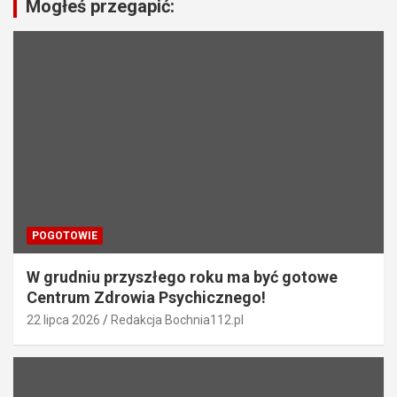
c
Mogłeś przegapić:
j
a
w
p
i
s
u
POGOTOWIE
W grudniu przyszłego roku ma być gotowe
Centrum Zdrowia Psychicznego!
22 lipca 2026
Redakcja Bochnia112.pl