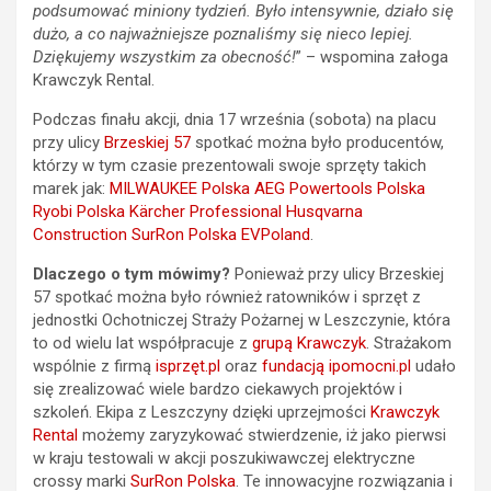
podsumować miniony tydzień. Było intensywnie, działo się
dużo, a co najważniejsze poznaliśmy się nieco lepiej.
Dziękujemy wszystkim za obecność!
” – wspomina załoga
Krawczyk Rental.
Podczas finału akcji, dnia 17 września (sobota) na placu
przy ulicy
Brzeskiej 57
spotkać można było producentów,
którzy w tym czasie prezentowali swoje sprzęty takich
marek jak:
MILWAUKEE Polska
AEG Powertools Polska
Ryobi Polska
Kärcher Professional
Husqvarna
Construction
SurRon Polska
EVPoland
.
Dlaczego o tym mówimy?
Ponieważ przy ulicy Brzeskiej
57 spotkać można było również ratowników i sprzęt z
jednostki Ochotniczej Straży Pożarnej w Leszczynie, która
to od wielu lat współpracuje z
grupą Krawczyk
. Strażakom
wspólnie z firmą
isprzęt.pl
oraz
fundacją ipomocni.p
l
udało
się zrealizować wiele bardzo ciekawych projektów i
szkoleń. Ekipa z Leszczyny dzięki uprzejmości
Krawczyk
Rental
możemy zaryzykować stwierdzenie, iż jako pierwsi
w kraju testowali w akcji poszukiwawczej elektryczne
crossy marki
SurRon Polska
. Te innowacyjne rozwiązania i