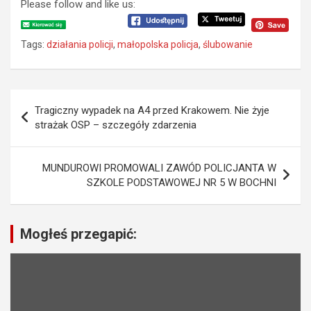
Please follow and like us:
Tags:
działania policji
,
małopolska policja
,
ślubowanie
N
Tragiczny wypadek na A4 przed Krakowem. Nie żyje
a
strażak OSP – szczegóły zdarzenia
w
i
MUNDUROWI PROMOWALI ZAWÓD POLICJANTA W
SZKOLE PODSTAWOWEJ NR 5 W BOCHNI
g
a
c
Mogłeś przegapić:
j
a
w