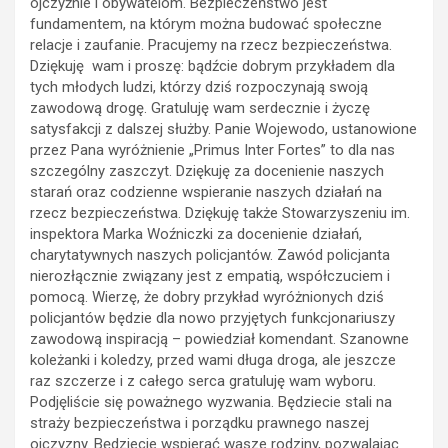
ojczyźnie i obywatelom. Bezpieczeństwo jest
fundamentem, na którym można budować społeczne
relacje i zaufanie. Pracujemy na rzecz bezpieczeństwa.
Dziękuję wam i proszę: bądźcie dobrym przykładem dla
tych młodych ludzi, którzy dziś rozpoczynają swoją
zawodową drogę. Gratuluję wam serdecznie i życzę
satysfakcji z dalszej służby. Panie Wojewodo, ustanowione
przez Pana wyróżnienie „Primus Inter Fortes” to dla nas
szczególny zaszczyt. Dziękuję za docenienie naszych
starań oraz codzienne wspieranie naszych działań na
rzecz bezpieczeństwa. Dziękuję także Stowarzyszeniu im.
inspektora Marka Woźniczki za docenienie działań,
charytatywnych naszych policjantów. Zawód policjanta
nierozłącznie związany jest z empatią, współczuciem i
pomocą. Wierzę, że dobry przykład wyróżnionych dziś
policjantów będzie dla nowo przyjętych funkcjonariuszy
zawodową inspiracją – powiedział komendant. Szanowne
koleżanki i koledzy, przed wami długa droga, ale jeszcze
raz szczerze i z całego serca gratuluję wam wyboru.
Podjęliście się poważnego wyzwania. Będziecie stali na
straży bezpieczeństwa i porządku prawnego naszej
ojczyzny. Będziecie wspierać wasze rodziny, pozwalając