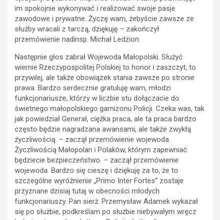
im spokojnie wykonywać i realizować swoje pasje
zawodowe i prywatne. Życzę wam, żebyście zawsze ze
służby wracali z tarczą, dziękuję – zakończył
przemówienie nadinsp. Michał Ledzion.
Następnie głos zabrał Wojewoda Małopolski. Służyć
wiernie Rzeczypospolitej Polskiej to honor i zaszczyt, to
przywilej, ale także obowiązek stania zawsze po stronie
prawa. Bardzo serdecznie gratuluję wam, młodzi
funkcjonariusze, którzy w liczbie stu dołączacie do
świetnego małopolskiego garnizonu Policji. Czeka was, tak
jak powiedział Generał, ciężka praca, ale ta praca bardzo
często będzie nagradzana awansami, ale także zwykłą
życzliwością. – zaczął przemówienie wojewoda.
Życzliwością Małopolan i Polaków, którym zapewniać
będziecie bezpieczeństwo. – zaczął przemówienie
wojewoda. Bardzo się cieszę i dziękuję za to, że to
szczególne wyróżnienie „Primo Inter Fortes” zostaje
przyznane dzisiaj tutaj w obecności młodych
funkcjonariuszy. Pan sierż. Przemysław Adamek wykazał
się po służbie, podkreślam po służbie niebywałym wręcz