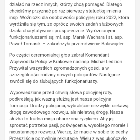
działać na rzecz innych, którzy chcą pomagać. Dlatego
chcieliśmy przyznać po raz pierwszy statuetkę imienia
insp. Woźniczki dla osobowości policyjnej roku 2022, która
wyróżniła się tym, ze oprócz swoich zadań służbowych
działa charytatywnie i prospołecznie. Wyróżnionymi
funkcjonariuszami są: mł. asp. Marek Wachara i st. asp.
Paweł Tomasik. – zakończyła przemówienie Balawajder.
Po części ceremonialnej głos zabrał Komendant
Wojewódzki Policji w Krakowie nadinsp. Michał Ledzion.
Przywitał wszystkich zgromadzonych gości, a w
szczególności rodziny nowych policjantów. Następnie
zwrócił się do ślubujących funkcjonariuszy.
Wypowiedziane przed chwilą słowa policyjnej roty,
podkreślają, jak ważną służbą jest nasza policyjna
formacja. Drodzy policjanci, wybraliście niezwykle ciekawą
drogę zawodowego rozwoju, ale niełatwą drogę. Nasza
służba to trudna misja obarczona ryzykiem. Aby jej
sprostać potrzeba pasji, poświęcenia, wysokiego morale i
nieustannego rozwoju. Wierzę, że macie w sobie te cechy.
Przeszliście pomyślnie rekrutację. Wielu z was ukończyło