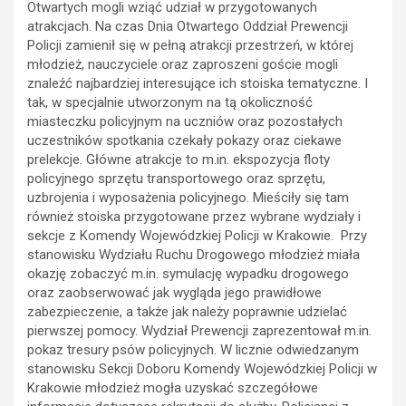
Otwartych mogli wziąć udział w przygotowanych
atrakcjach. Na czas Dnia Otwartego Oddział Prewencji
Policji zamienił się w pełną atrakcji przestrzeń, w której
młodzież, nauczyciele oraz zaproszeni goście mogli
znaleźć najbardziej interesujące ich stoiska tematyczne. I
tak, w specjalnie utworzonym na tą okoliczność
miasteczku policyjnym na uczniów oraz pozostałych
uczestników spotkania czekały pokazy oraz ciekawe
prelekcje. Główne atrakcje to m.in. ekspozycja floty
policyjnego sprzętu transportowego oraz sprzętu,
uzbrojenia i wyposażenia policyjnego. Mieściły się tam
również stoiska przygotowane przez wybrane wydziały i
sekcje z Komendy Wojewódzkiej Policji w Krakowie. Przy
stanowisku Wydziału Ruchu Drogowego młodzież miała
okazję zobaczyć m.in. symulację wypadku drogowego
oraz zaobserwować jak wygląda jego prawidłowe
zabezpieczenie, a także jak należy poprawnie udzielać
pierwszej pomocy. Wydział Prewencji zaprezentował m.in.
pokaz tresury psów policyjnych. W licznie odwiedzanym
stanowisku Sekcji Doboru Komendy Wojewódzkiej Policji w
Krakowie młodzież mogła uzyskać szczegółowe