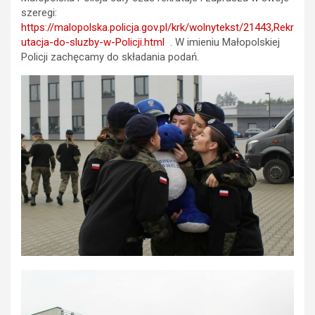
szeregi:
https://malopolska.policja.gov.pl/krk/wolnytekst/21443,Rekr
utacja-do-sluzby-w-Policji.html
. W imieniu Małopolskiej
Policji zachęcamy do składania podań.