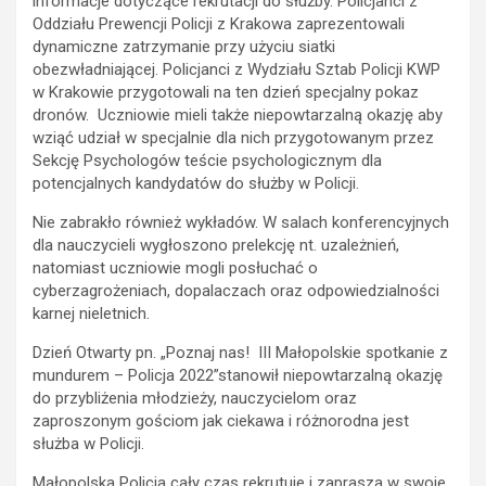
informacje dotyczące rekrutacji do służby. Policjanci z
Oddziału Prewencji Policji z Krakowa zaprezentowali
dynamiczne zatrzymanie przy użyciu siatki
obezwładniającej. Policjanci z Wydziału Sztab Policji KWP
w Krakowie przygotowali na ten dzień specjalny pokaz
dronów. Uczniowie mieli także niepowtarzalną okazję aby
wziąć udział w specjalnie dla nich przygotowanym przez
Sekcję Psychologów teście psychologicznym dla
potencjalnych kandydatów do służby w Policji.
Nie zabrakło również wykładów. W salach konferencyjnych
dla nauczycieli wygłoszono prelekcję nt. uzależnień,
natomiast uczniowie mogli posłuchać o
cyberzagrożeniach, dopalaczach oraz odpowiedzialności
karnej nieletnich.
Dzień Otwarty pn. „Poznaj nas! III Małopolskie spotkanie z
mundurem – Policja 2022”stanowił niepowtarzalną okazję
do przybliżenia młodzieży, nauczycielom oraz
zaproszonym gościom jak ciekawa i różnorodna jest
służba w Policji.
Małopolska Policja cały czas rekrutuje i zaprasza w swoje