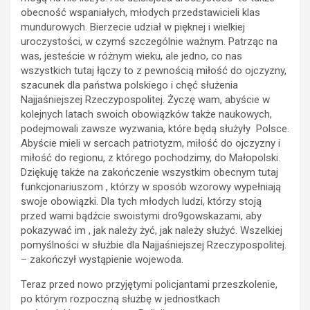
obecność wspaniałych, młodych przedstawicieli klas
mundurowych. Bierzecie udział w pięknej i wielkiej
uroczystości, w czymś szczególnie ważnym. Patrząc na
was, jesteście w różnym wieku, ale jedno, co nas
wszystkich tutaj łączy to z pewnością miłość do ojczyzny,
szacunek dla państwa polskiego i chęć służenia
Najjaśniejszej Rzeczypospolitej. Życzę wam, abyście w
kolejnych latach swoich obowiązków także naukowych,
podejmowali zawsze wyzwania, które będą służyły Polsce.
Abyście mieli w sercach patriotyzm, miłość do ojczyzny i
miłość do regionu, z którego pochodzimy, do Małopolski.
Dziękuję także na zakończenie wszystkim obecnym tutaj
funkcjonariuszom , którzy w sposób wzorowy wypełniają
swoje obowiązki. Dla tych młodych ludzi, którzy stoją
przed wami bądźcie swoistymi dro9gowskazami, aby
pokazywać im , jak należy żyć, jak należy służyć. Wszelkiej
pomyślności w służbie dla Najjaśniejszej Rzeczypospolitej.
– zakończył wystąpienie wojewoda.
Teraz przed nowo przyjętymi policjantami przeszkolenie,
po którym rozpoczną służbę w jednostkach