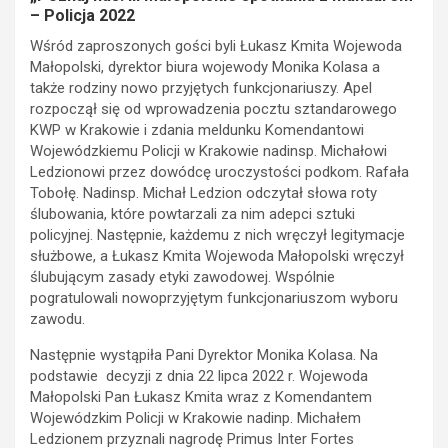
– Policja 2022
Wśród zaproszonych gości byli Łukasz Kmita Wojewoda
Małopolski, dyrektor biura wojewody Monika Kolasa a
także rodziny nowo przyjętych funkcjonariuszy. Apel
rozpoczął się od wprowadzenia pocztu sztandarowego
KWP w Krakowie i zdania meldunku Komendantowi
Wojewódzkiemu Policji w Krakowie nadinsp. Michałowi
Ledzionowi przez dowódcę uroczystości podkom. Rafała
Tobołę. Nadinsp. Michał Ledzion odczytał słowa roty
ślubowania, które powtarzali za nim adepci sztuki
policyjnej. Następnie, każdemu z nich wręczył legitymacje
służbowe, a Łukasz Kmita Wojewoda Małopolski wręczył
ślubującym zasady etyki zawodowej. Wspólnie
pogratulowali nowoprzyjętym funkcjonariuszom wyboru
zawodu.
Następnie wystąpiła Pani Dyrektor Monika Kolasa. Na
podstawie decyzji z dnia 22 lipca 2022 r. Wojewoda
Małopolski Pan Łukasz Kmita wraz z Komendantem
Wojewódzkim Policji w Krakowie nadinp. Michałem
Ledzionem przyznali nagrodę Primus Inter Fortes