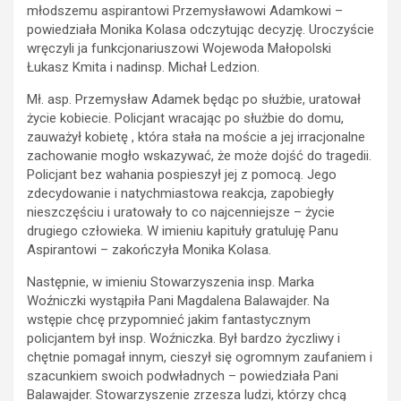
młodszemu aspirantowi Przemysławowi Adamkowi –
powiedziała Monika Kolasa odczytując decyzję. Uroczyście
wręczyli ja funkcjonariuszowi Wojewoda Małopolski
Łukasz Kmita i nadinsp. Michał Ledzion.
Mł. asp. Przemysław Adamek będąc po służbie, uratował
życie kobiecie. Policjant wracając po służbie do domu,
zauważył kobietę , która stała na moście a jej irracjonalne
zachowanie mogło wskazywać, że może dojść do tragedii.
Policjant bez wahania pospieszył jej z pomocą. Jego
zdecydowanie i natychmiastowa reakcja, zapobiegły
nieszczęściu i uratowały to co najcenniejsze – życie
drugiego człowieka. W imieniu kapituły gratuluję Panu
Aspirantowi – zakończyła Monika Kolasa.
Następnie, w imieniu Stowarzyszenia insp. Marka
Woźniczki wystąpiła Pani Magdalena Balawajder. Na
wstępie chcę przypomnieć jakim fantastycznym
policjantem był insp. Woźniczka. Był bardzo życzliwy i
chętnie pomagał innym, cieszył się ogromnym zaufaniem i
szacunkiem swoich podwładnych – powiedziała Pani
Balawajder. Stowarzyszenie zrzesza ludzi, którzy chcą