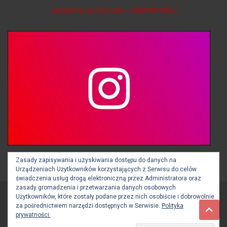
Jesteśmy na YouTube - SUBSKRYBUJ
Jesteśmy na Instagramie - OBSERWUJ
Zasady zapisywania i uzyskiwania dostępu do danych na
Urządzeniach Użytkowników korzystających z Serwisu do celów
świadczenia usług drogą elektroniczną przez Administratora oraz
zasady gromadzenia i przetwarzania danych osobowych
Użytkowników, które zostały podane przez nich osobiście i dobrowolnie
Copyright © 2026
BOCHNIA112.pl
za pośrednictwem narzędzi dostępnych w Serwisie.
Polityka
Theme by:
Theme Horse
Proudly Powered by:
WordPress
prywatności: