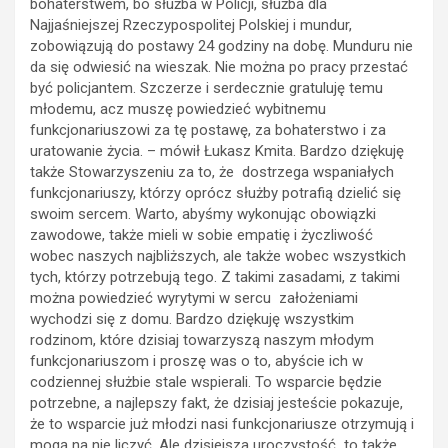
bohaterstwem, bo służba w Policji, służba dla
Najjaśniejszej Rzeczypospolitej Polskiej i mundur,
zobowiązują do postawy 24 godziny na dobę. Munduru nie
da się odwiesić na wieszak. Nie można po pracy przestać
być policjantem. Szczerze i serdecznie gratuluję temu
młodemu, acz muszę powiedzieć wybitnemu
funkcjonariuszowi za tę postawę, za bohaterstwo i za
uratowanie życia. – mówił Łukasz Kmita. Bardzo dziękuję
także Stowarzyszeniu za to, że dostrzega wspaniałych
funkcjonariuszy, którzy oprócz służby potrafią dzielić się
swoim sercem. Warto, abyśmy wykonując obowiązki
zawodowe, także mieli w sobie empatię i życzliwość
wobec naszych najbliższych, ale także wobec wszystkich
tych, którzy potrzebują tego. Z takimi zasadami, z takimi
można powiedzieć wyrytymi w sercu założeniami
wychodzi się z domu. Bardzo dziękuję wszystkim
rodzinom, które dzisiaj towarzyszą naszym młodym
funkcjonariuszom i proszę was o to, abyście ich w
codziennej służbie stale wspierali. To wsparcie będzie
potrzebne, a najlepszy fakt, że dzisiaj jesteście pokazuje,
że to wsparcie już młodzi nasi funkcjonariusze otrzymują i
mogą na nie liczyć. Ale dzisiejsza uroczystość to także