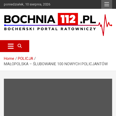
S
poniedziałek, 10 sierpnia, 2026
k
i
p
t
o
c
Bocheński Portal Ratowniczy
BOCHNIA112.pl
o
n
t
e
Home
POLICJA
n
MAŁOPOLSKA – ŚLUBOWANIE 100 NOWYCH POLICJANTÓW
t