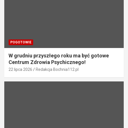
p
i
s
u
POGOTOWIE
W grudniu przyszłego roku ma być gotowe
Centrum Zdrowia Psychicznego!
22 lipca 2026
Redakcja Bochnia112.pl