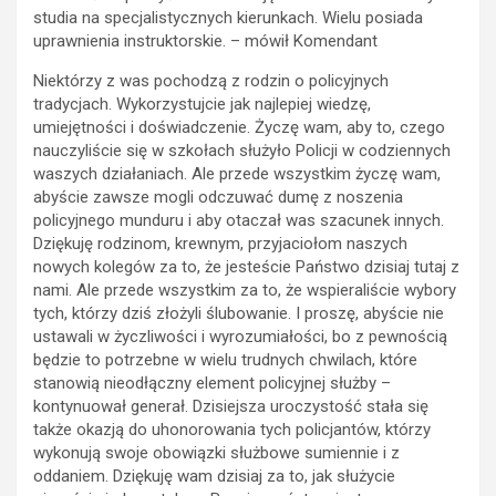
studia na specjalistycznych kierunkach. Wielu posiada
uprawnienia instruktorskie. – mówił Komendant
Niektórzy z was pochodzą z rodzin o policyjnych
tradycjach. Wykorzystujcie jak najlepiej wiedzę,
umiejętności i doświadczenie. Życzę wam, aby to, czego
nauczyliście się w szkołach służyło Policji w codziennych
waszych działaniach. Ale przede wszystkim życzę wam,
abyście zawsze mogli odczuwać dumę z noszenia
policyjnego munduru i aby otaczał was szacunek innych.
Dziękuję rodzinom, krewnym, przyjaciołom naszych
nowych kolegów za to, że jesteście Państwo dzisiaj tutaj z
nami. Ale przede wszystkim za to, że wspieraliście wybory
tych, którzy dziś złożyli ślubowanie. I proszę, abyście nie
ustawali w życzliwości i wyrozumiałości, bo z pewnością
będzie to potrzebne w wielu trudnych chwilach, które
stanowią nieodłączny element policyjnej służby –
kontynuował generał. Dzisiejsza uroczystość stała się
także okazją do uhonorowania tych policjantów, którzy
wykonują swoje obowiązki służbowe sumiennie i z
oddaniem. Dziękuję wam dzisiaj za to, jak służycie