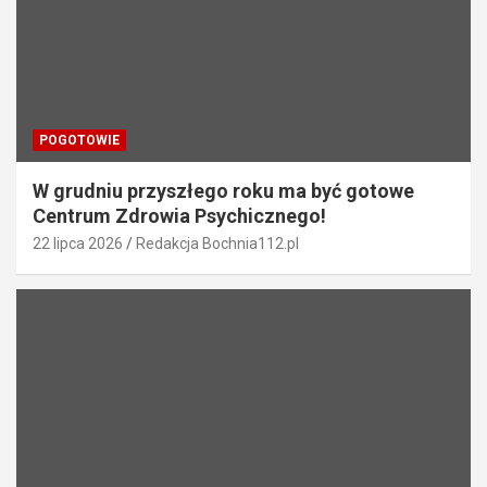
i
s
u
POGOTOWIE
W grudniu przyszłego roku ma być gotowe
Centrum Zdrowia Psychicznego!
22 lipca 2026
Redakcja Bochnia112.pl