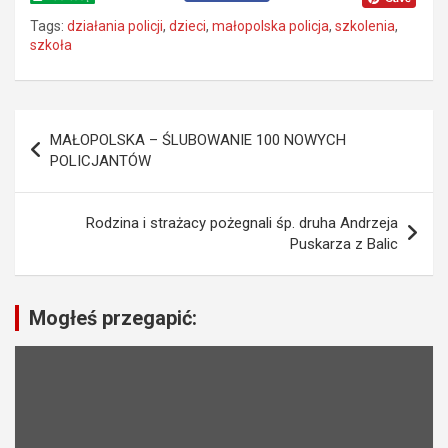
Tags:
działania policji
,
dzieci
,
małopolska policja
,
szkolenia
,
szkoła
N
MAŁOPOLSKA – ŚLUBOWANIE 100 NOWYCH
a
POLICJANTÓW
w
i
Rodzina i strażacy pożegnali śp. druha Andrzeja
Puskarza z Balic
g
a
c
Mogłeś przegapić:
j
a
w
p