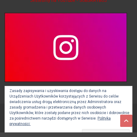
Jesteśmy na YouTube - SUBSKRYBUJ
Jesteśmy na Instagramie - OBSERWUJ
Zasady zapisywania i uzyskiwania dostępu do danych na
Urządzeniach Użytkowników korzystających z Serwisu do celów
świadczenia usług drogą elektroniczną przez Administratora oraz
zasady gromadzenia i przetwarzania danych osobowych
Użytkowników, które zostały podane przez nich osobiście i dobrowolnie
Copyright © 2026
BOCHNIA112.pl
za pośrednictwem narzędzi dostępnych w Serwisie.
Polityka
Theme by:
Theme Horse
Proudly Powered by:
WordPress
prywatności: