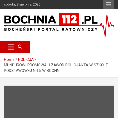
S
sobota, 8 sierpnia, 2026
k
i
p
t
o
c
Bocheński Portal Ratowniczy
BOCHNIA112.pl
o
n
t
e
Home
POLICJA
n
MUNDUROWI PROMOWALI ZAWÓD POLICJANTA W SZKOLE
t
PODSTAWOWEJ NR 5 W BOCHNI