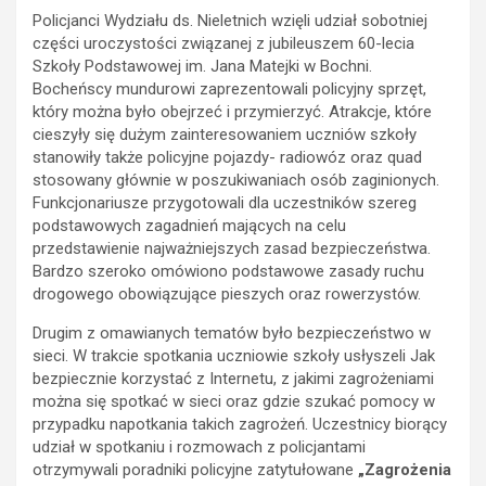
Policjanci Wydziału ds. Nieletnich wzięli udział sobotniej
części uroczystości związanej z jubileuszem 60-lecia
Szkoły Podstawowej im. Jana Matejki w Bochni.
Bocheńscy mundurowi zaprezentowali policyjny sprzęt,
który można było obejrzeć i przymierzyć. Atrakcje, które
cieszyły się dużym zainteresowaniem uczniów szkoły
stanowiły także policyjne pojazdy- radiowóz oraz quad
stosowany głównie w poszukiwaniach osób zaginionych.
Funkcjonariusze przygotowali dla uczestników szereg
podstawowych zagadnień mających na celu
przedstawienie najważniejszych zasad bezpieczeństwa.
Bardzo szeroko omówiono podstawowe zasady ruchu
drogowego obowiązujące pieszych oraz rowerzystów.
Drugim z omawianych tematów było bezpieczeństwo w
sieci. W trakcie spotkania uczniowie szkoły usłyszeli Jak
bezpiecznie korzystać z Internetu, z jakimi zagrożeniami
można się spotkać w sieci oraz gdzie szukać pomocy w
przypadku napotkania takich zagrożeń. Uczestnicy biorący
udział w spotkaniu i rozmowach z policjantami
otrzymywali poradniki policyjne zatytułowane
„Zagrożenia