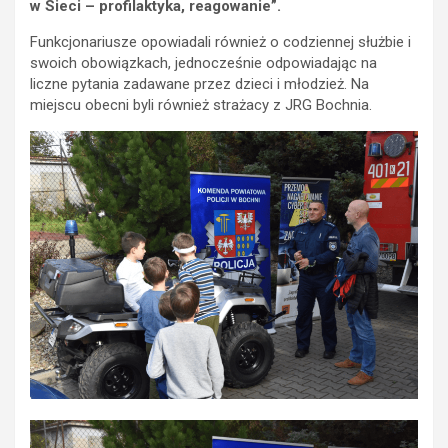
w Sieci – profilaktyka, reagowanie”.
Funkcjonariusze opowiadali również o codziennej służbie i
swoich obowiązkach, jednocześnie odpowiadając na
liczne pytania zadawane przez dzieci i młodzież. Na
miejscu obecni byli również strażacy z JRG Bochnia.